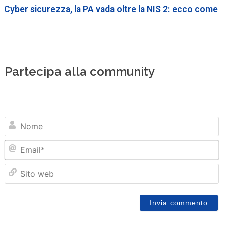
Cyber sicurezza, la PA vada oltre la NIS 2: ecco come
Partecipa alla community
N
Em
Sit
we