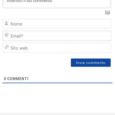
N
Em
Si
w
0
COMMENTI