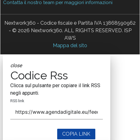
Contatta il nostro team per maggiori informazioni
Nextwork360 - Codice fiscale e Partita IVA 13868590962
- © 2026 Nextwork360. ALL RIGHTS RESERVED. ISP
AWS
Mappa del sito
close
Codice Rss
Clicca sul pulsante per copiare il link RSS
negli appunti.
RSS link
COPIA LINK