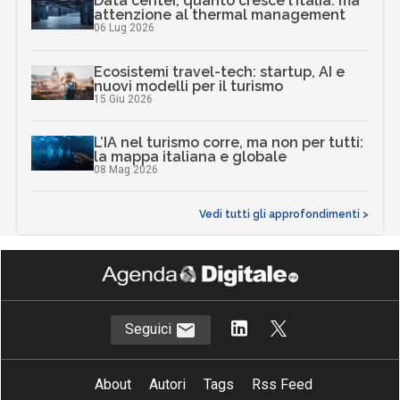
Data center, quanto cresce l’Italia: ma
attenzione al thermal management
06 Lug 2026
Ecosistemi travel-tech: startup, AI e
nuovi modelli per il turismo
15 Giu 2026
L’IA nel turismo corre, ma non per tutti:
la mappa italiana e globale
08 Mag 2026
Vedi tutti gli approfondimenti >
Seguici
About
Autori
Tags
Rss Feed