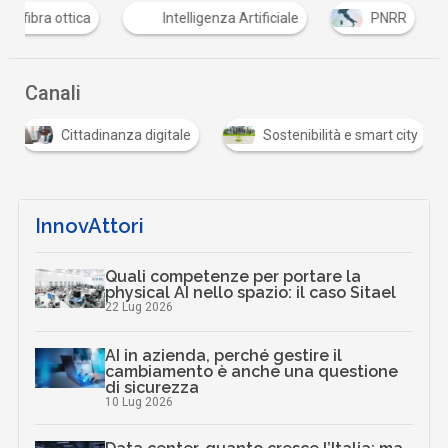
F
fibra ottica
Intelligenza Artificiale
PNRR
Canali
Cittadinanza digitale
Sostenibilità e smart city
InnovAttori
Quali competenze per portare la
physical AI nello spazio: il caso Sitael
22 Lug 2026
AI in azienda, perché gestire il
cambiamento è anche una questione
di sicurezza
10 Lug 2026