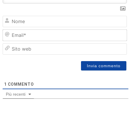
N
Em
Sit
we
1
COMMENTO
Più recenti