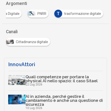
Argomenti
T
talia Digitale
PNRR
trasformazione digitale
Canali
Cittadinanza digitale
InnovAttori
Quali competenze per portare la
physical AI nello spazio: il caso Sitael
22 Lug 2026
AI in azienda, perché gestire il
cambiamento è anche una questione di
sicurezza
10 Lug 2026