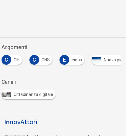
Argomenti
C
C
E
CIE
CNS
eidas
Nuovo piano trien
Canali
Cittadinanza digitale
InnovAttori