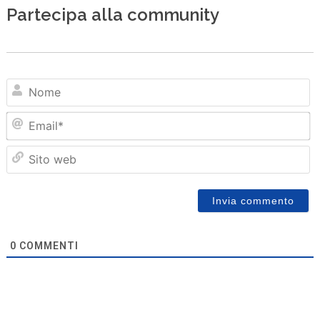
Partecipa alla community
N
Em
Sit
we
0
COMMENTI