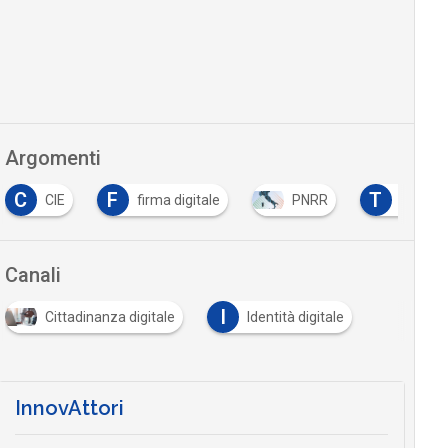
Argomenti
C
F
T
CIE
firma digitale
PNRR
trasfor
Canali
I
Cittadinanza digitale
Identità digitale
InnovAttori