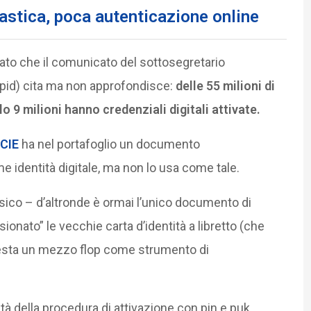
lastica, poca autenticazione online
dato che il comunicato del sottosegretario
 Spid) cita ma non approfondisce:
delle 55 milioni di
o 9 milioni hanno credenziali digitali attivate.
CIE
ha nel portafoglio un documento
 identità digitale, ma non lo usa come tale.
co – d’altronde è ormai l’unico documento di
ionato” le vecchie carta d’identità a libretto (che
resta un mezzo flop come strumento di
tà della procedura di attivazione con pin e puk