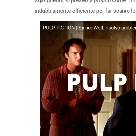
sgangherati, si presenta proprio come “un
indubbiamente efficiente per far sparire le
PULP FICTION | Signor Wolf, risolvo proble