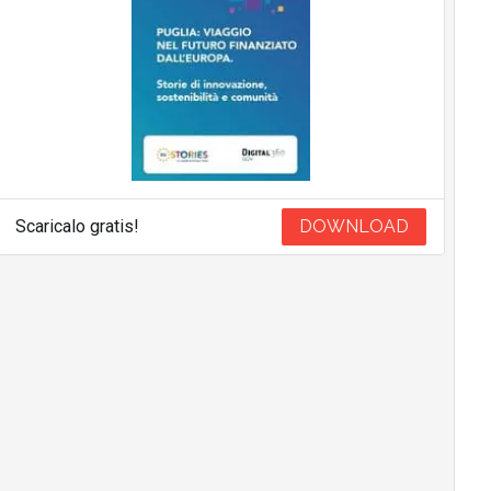
Scaricalo gratis!
DOWNLOAD