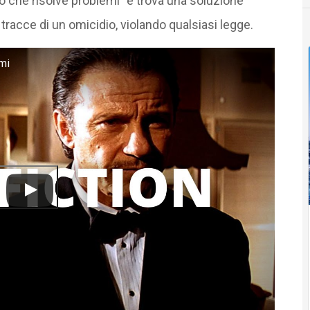
o che risolve problemi” e trova una soluzione
 tracce di un omicidio, violando qualsiasi legge.
mi