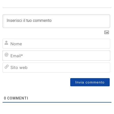
N
Em
Si
w
0
COMMENTI