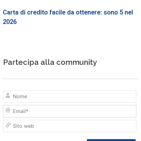
Carta di credito facile da ottenere: sono 5 nel
2026
Partecipa alla community
N
Em
Si
w