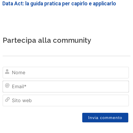
Data Act: la guida pratica per capirlo e applicarlo
Partecipa alla community
N
Em
Sit
we