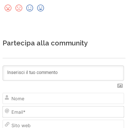
Partecipa alla community
N
Em
Sit
we