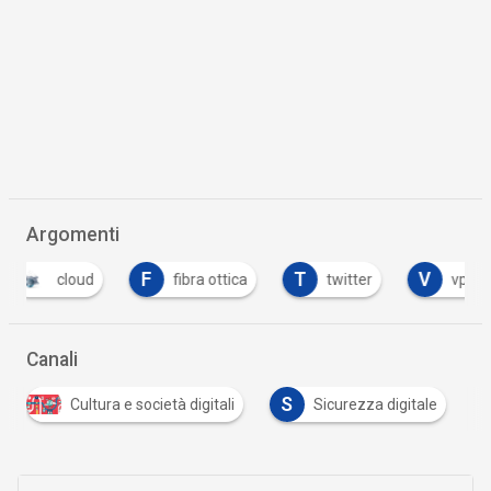
Argomenti
F
T
V
cloud
fibra ottica
twitter
vpn
Canali
S
Cultura e società digitali
Sicurezza digitale