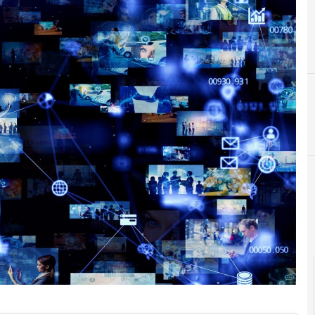
blockchain
cloud
C
competenze digitali