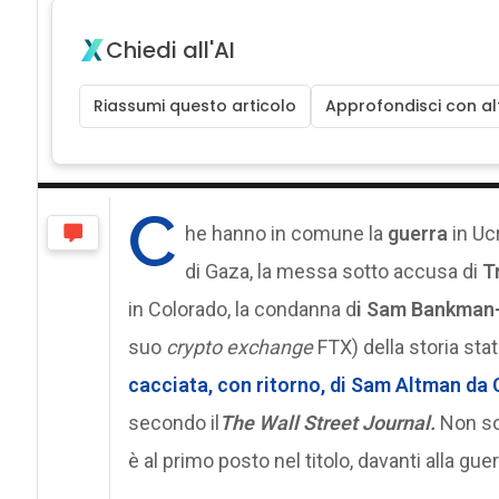
Chiedi all'AI
Riassumi questo articolo
Approfondisci con alt
C
he hanno in comune la
guerra
in Uc
di Gaza, la messa sotto accusa di
T
in Colorado, la condanna d
i Sam Bankman-
suo
crypto exchange
FTX) della storia stat
cacciata, con ritorno, di Sam Altman da 
secondo il
The Wall Street Journal.
Non solo
è al primo posto nel titolo, davanti alla guer