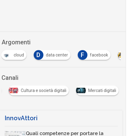
Argomenti
D
F
data center
facebook
Intelligenza Artificia
…
Canali
Cultura e società digitali
Mercati digitali
InnovAttori
Quali competenze per portare la