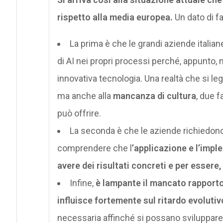
rispetto alla media europea.
Un dato di fa
La prima è che le grandi aziende italia
di AI nei propri processi perché, appunto
innovativa tecnologia. Una realtà che si le
ma anche alla
mancanza di cultura
, due f
può offrire.
La seconda è che le aziende richiedono
comprendere che l
’applicazione e l’imp
avere dei risultati concreti e per essere, 
Infine,
è lampante il mancato rapporto 
influisce fortemente sul ritardo evoluti
necessaria affinché si possano sviluppare 