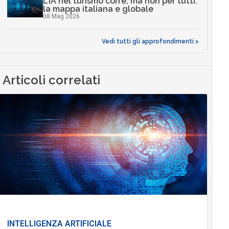
L’IA nel turismo corre, ma non per tutti:
la mappa italiana e globale
08 Mag 2026
Vedi tutti gli approfondimenti >
Articoli correlati
INTELLIGENZA ARTIFICIALE