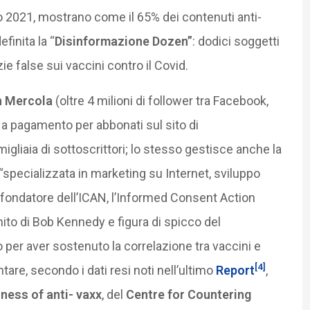
rzo 2021, mostrano come il 65% dei contenuti anti-
finita la “
Disinformazione Dozen”
: dodici soggetti
ie false sui vaccini contro il Covid.
 Mercola
(oltre 4 milioni di follower tra Facebook,
 a pagamento per abbonati sul sito di
gliaia di sottoscrittori; lo stesso gestisce anche la
specializzata in marketing su Internet, sviluppo
, fondatore dell’ICAN, l’Informed Consent Action
nito di Bob Kennedy e figura di spicco del
 per aver sostenuto la correlazione tra vaccini e
[4]
are, secondo i dati resi noti nell’ultimo
Report
,
ness of anti- vaxx
, del
Centre for Countering