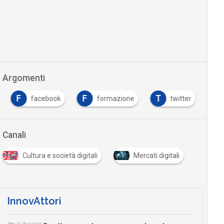
Argomenti
F
F
T
facebook
formazione
twitter
…
Canali
Cultura e società digitali
Mercati digitali
…
InnovAttori