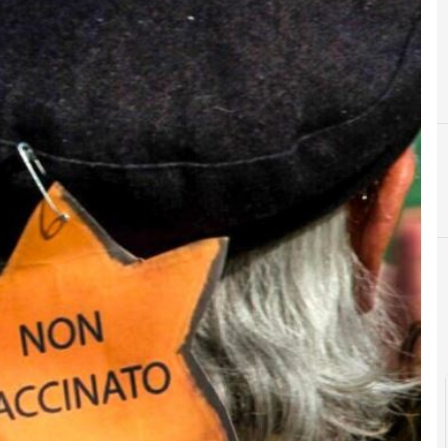
D
dati personali