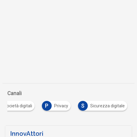
Canali
P
S
 e società digitali
Privacy
Sicurezza digitale
InnovAttori