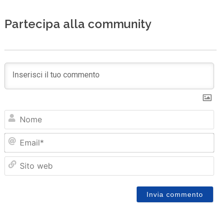
Partecipa alla community
N
Em
Sit
we