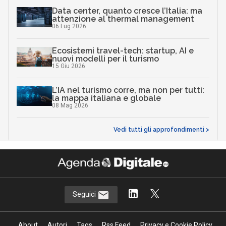
Data center, quanto cresce l’Italia: ma
attenzione al thermal management
06 Lug 2026
Ecosistemi travel-tech: startup, AI e
nuovi modelli per il turismo
15 Giu 2026
L’IA nel turismo corre, ma non per tutti:
la mappa italiana e globale
08 Mag 2026
Vedi tutti gli approfondimenti >
Seguici
About
Autori
Tags
Rss Feed
Privacy e Cookie Policy