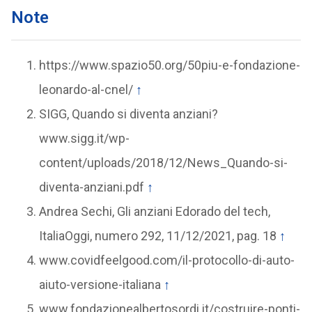
Note
https://www.spazio50.org/50piu-e-fondazione-
leonardo-al-cnel/
↑
SIGG, Quando si diventa anziani?
www.sigg.it/wp-
content/uploads/2018/12/News_Quando-si-
diventa-anziani.pdf
↑
Andrea Sechi, Gli anziani Edorado del tech,
ItaliaOggi, numero 292, 11/12/2021, pag. 18
↑
www.covidfeelgood.com/il-protocollo-di-auto-
aiuto-versione-italiana
↑
www.fondazionealbertosordi.it/costruire-ponti-