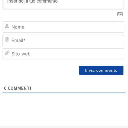
N
Em
Sit
we
0
COMMENTI