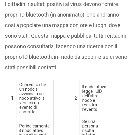
I cittadini risultati positivi al virus devono fornire i
propri ID bluetooth (in anonimato), che andranno
così a popolare una mappa con ore e luoghi dove
sono stati. Questa mappa è pubblica: tutti i cittadini
possono consultarla, facendo una ricerca con il
proprio ID bluetooth, in modo da scoprire se ci sono
stati possibili contatti.
Ogni volta che
Il nodo attivo
un nodo si
legge l’UID
avvicina a un
dell’altro
1
nodo attivo, si
2
nodo e
verifica un
registra
evento di
l’evento
contatto
Se una
Periodicamente
persona
il nodo attivo
risulta