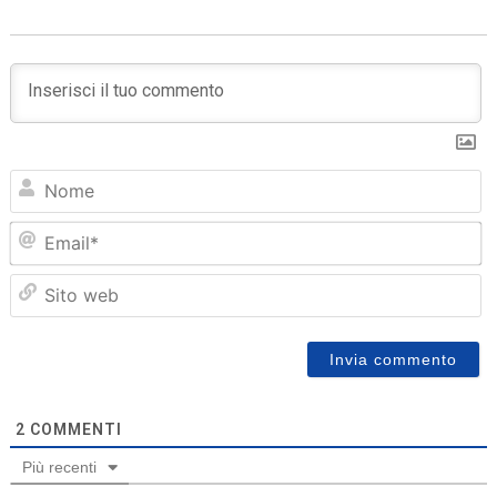
N
Em
Sit
we
2
COMMENTI
Più recenti