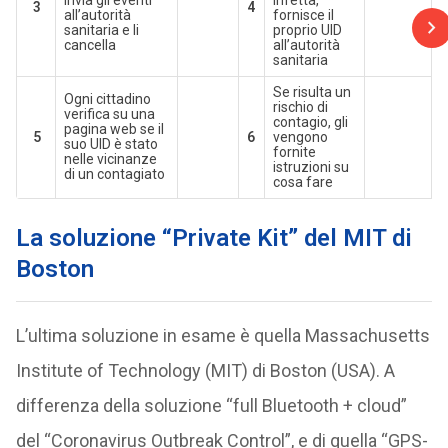
invia gli eventi
infetta,
3
4
all’autorità
fornisce il
sanitaria e li
proprio UID
cancella
all’autorità
sanitaria
Se risulta un
Ogni cittadino
rischio di
verifica su una
contagio, gli
pagina web se il
5
6
vengono
suo UID è stato
fornite
nelle vicinanze
istruzioni su
di un contagiato
cosa fare
La soluzione “Private Kit” del MIT di
Boston
L’ultima soluzione in esame è quella Massachusetts
Institute of Technology (MIT) di Boston (USA). A
differenza della soluzione “full Bluetooth + cloud”
del “Coronavirus Outbreak Control”, e di quella “GPS-