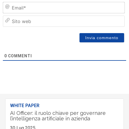
Em
Si
w
0
COMMENTI
WHITE PAPER
AI Officer: il ruolo chiave per governare
l’intelligenza artificiale in azienda
30 Lug 2025