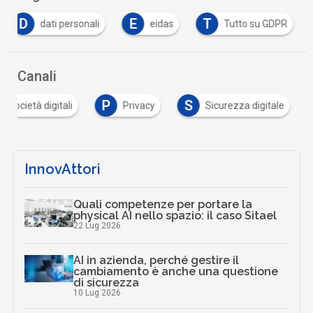
D
E
T
dati personali
eidas
Tutto su GDPR
Canali
P
S
e società digitali
Privacy
Sicurezza digitale
InnovAttori
Quali competenze per portare la
physical AI nello spazio: il caso Sitael
22 Lug 2026
AI in azienda, perché gestire il
cambiamento è anche una questione
di sicurezza
10 Lug 2026