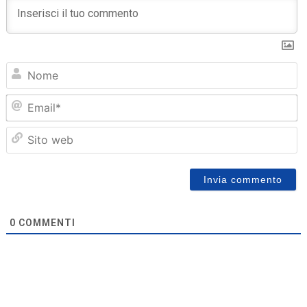
N
Em
Sit
we
0
COMMENTI