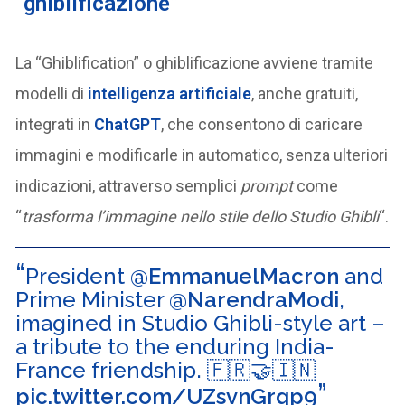
“ghiblificazione”
La “Ghiblification” o ghiblificazione avviene tramite
modelli di
intelligenza artificiale
, anche gratuiti,
integrati in
ChatGPT
, che consentono di caricare
immagini e modificarle in automatico, senza ulteriori
indicazioni, attraverso semplici
prompt
come
“
trasforma l’immagine nello stile dello Studio Ghibli
“.
President
@EmmanuelMacron
and
Prime Minister
@NarendraModi
,
imagined in Studio Ghibli-style art –
a tribute to the enduring India-
France friendship. 🇫🇷🤝🇮🇳
pic.twitter.com/UZsvnGrqp9