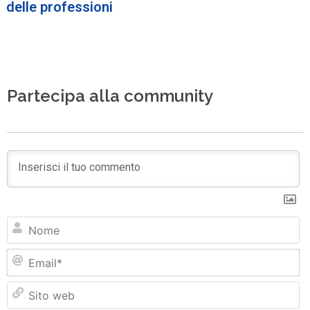
delle professioni
Partecipa alla community
N
Em
Si
w