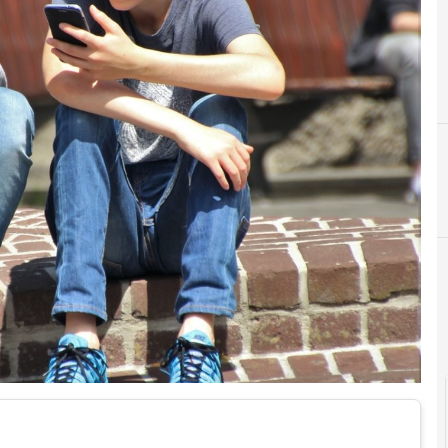
F
formazione