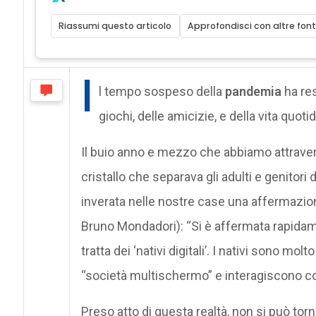
Riassumi questo articolo
Approfondisci con altre font
I
l tempo sospeso della
pandemia
ha res
giochi, delle amicizie, e della vita quoti
Il buio anno e mezzo che abbiamo attravers
cristallo che separava gli adulti e genitori 
inverata nelle nostre case una affermazione
Bruno Mondadori): “Si è affermata rapidam
tratta dei ‘nativi digitali’. I nativi sono mol
“società multischermo” e interagiscono con 
Preso atto di questa realtà, non si può torn