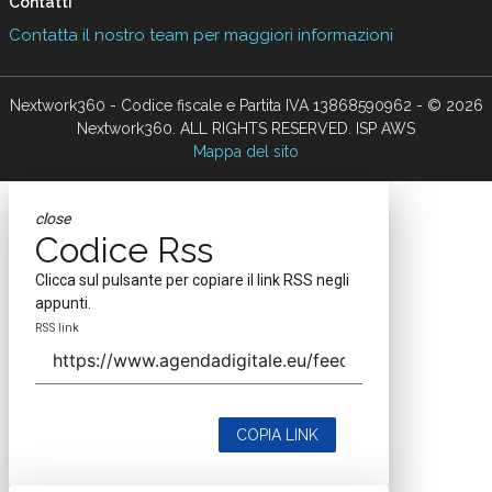
Contatti
Contatta il nostro team per maggiori informazioni
Nextwork360 - Codice fiscale e Partita IVA 13868590962 - © 2026
Nextwork360. ALL RIGHTS RESERVED. ISP AWS
Mappa del sito
close
Codice Rss
Clicca sul pulsante per copiare il link RSS negli
appunti.
RSS link
COPIA LINK