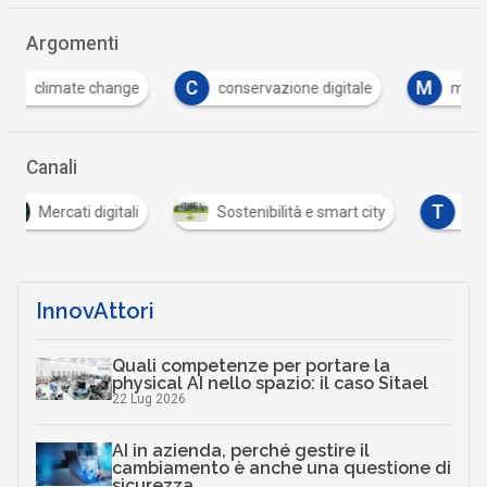
Argomenti
C
M
conservazione digitale
monitoraggio a distanza
Canali
T
li
Sostenibilità e smart city
Turismo digitale
InnovAttori
Quali competenze per portare la
physical AI nello spazio: il caso Sitael
22 Lug 2026
AI in azienda, perché gestire il
cambiamento è anche una questione di
sicurezza