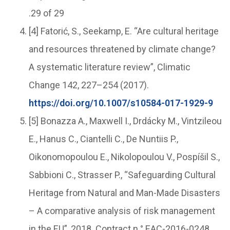
.29 of 29
[4] Fatorić, S., Seekamp, E. “Are cultural heritage
and resources threatened by climate change?
A systematic literature review”, Climatic
Change 142, 227–254 (2017).
https://doi.org/10.1007/s10584-017-1929-9
[5] Bonazza A., Maxwell I., Drdácky M., Vintzileou
E., Hanus C., Ciantelli C., De Nuntiis P.,
Oikonomopoulou E., Nikolopoulou V., Pospíšil S.,
Sabbioni C., Strasser P., “Safeguarding Cultural
Heritage from Natural and Man-Made Disasters
– A comparative analysis of risk management
in the EU”, 2018. Contract n ° EAC-2016-0248.