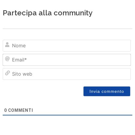
Partecipa alla community
N
Em
Sit
we
0
COMMENTI