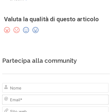
Valuta la qualità di questo articolo
Partecipa alla community
N
Em
Sit
we