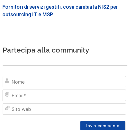
Fornitori di servizi gestiti, cosa cambia la NIS2 per
outsourcing IT e MSP
Partecipa alla community
N
Em
Sit
we