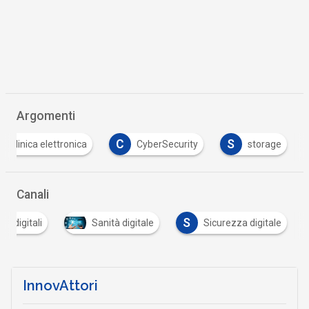
Argomenti
C
S
lla clinica elettronica
CyberSecurity
storage
Canali
S
tà digitali
Sanità digitale
Sicurezza digitale
InnovAttori