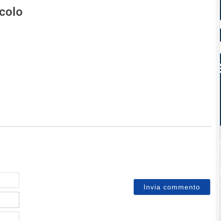
icolo
Nome
Email*
Sito
web