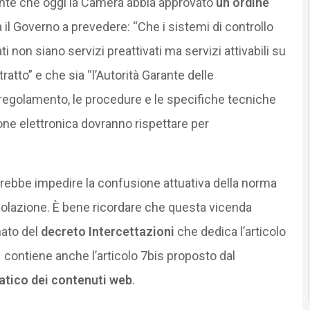
nte che oggi la Camera abbia approvato
un ordine
 il Governo a prevedere: “Che i sistemi di controllo
ti non siano servizi preattivati ma servizi attivabili su
ratto” e che sia “l’Autorità Garante delle
 regolamento, le procedure e le specifiche tecniche
one elettronica dovranno rispettare per
rebbe impedire la confusione attuativa della norma
ticolazione. È bene ricordare che questa vicenda
nato del
decreto Intercettazioni
che dedica l’articolo
contiene anche l’articolo 7bis proposto dal
tico dei contenuti web
.