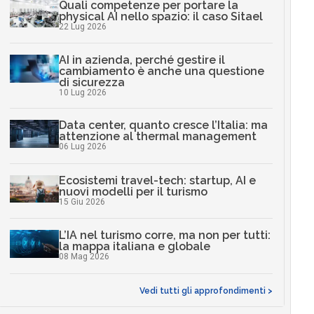
Quali competenze per portare la
physical AI nello spazio: il caso Sitael
22 Lug 2026
AI in azienda, perché gestire il
cambiamento è anche una questione
di sicurezza
10 Lug 2026
Data center, quanto cresce l’Italia: ma
attenzione al thermal management
06 Lug 2026
Ecosistemi travel-tech: startup, AI e
nuovi modelli per il turismo
15 Giu 2026
L’IA nel turismo corre, ma non per tutti:
la mappa italiana e globale
08 Mag 2026
Vedi tutti gli approfondimenti >