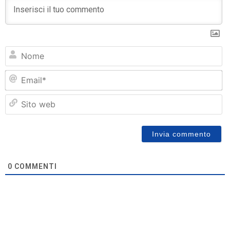
N
Em
Si
w
0
COMMENTI