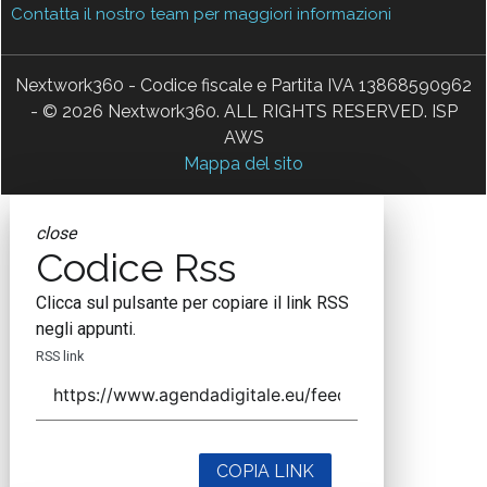
Contatta il nostro team per maggiori informazioni
Nextwork360 - Codice fiscale e Partita IVA 13868590962
- © 2026 Nextwork360. ALL RIGHTS RESERVED. ISP
AWS
Mappa del sito
close
Codice Rss
Clicca sul pulsante per copiare il link RSS
negli appunti.
RSS link
COPIA LINK