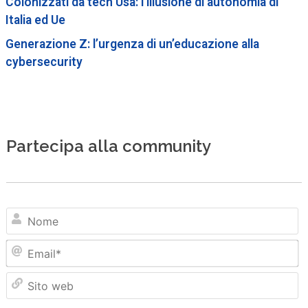
Colonizzati da tech Usa: l’illusione di autonomia di
Italia ed Ue
Generazione Z: l’urgenza di un’educazione alla
cybersecurity
Partecipa alla community
N
Em
Sit
we