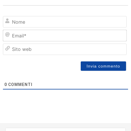
N
Em
Si
w
0
COMMENTI