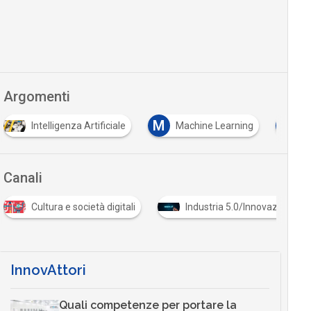
Argomenti
M
T
Intelligenza Artificiale
Machine Learning
tr
Canali
Cultura e società digitali
Industria 5.0/Innovazione in
InnovAttori
Quali competenze per portare la