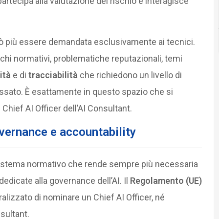
artecipa alla valutazione del rischio e interagisce
uò più essere demandata esclusivamente ai tecnici.
rischi normativi, problematiche reputazionali, temi
ità
e di
tracciabilità
che richiedono un livello di
ssato. È esattamente in questo spazio che si
Chief AI Officer dell’AI Consultant.
overnance e accountability
istema normativo che rende sempre più necessaria
dicate alla governance dell’AI. Il
Regolamento (UE)
lizzato di nominare un Chief AI Officer, né
nsultant.