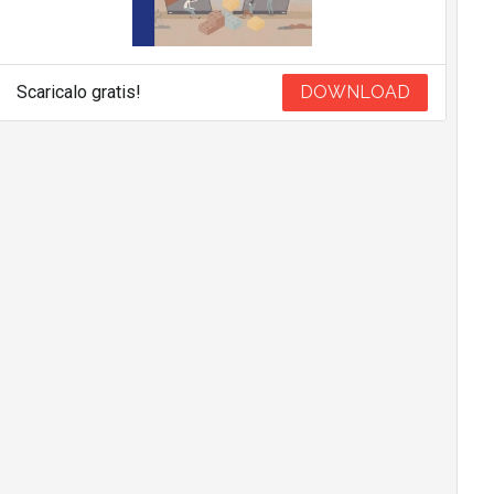
Scaricalo gratis!
DOWNLOAD