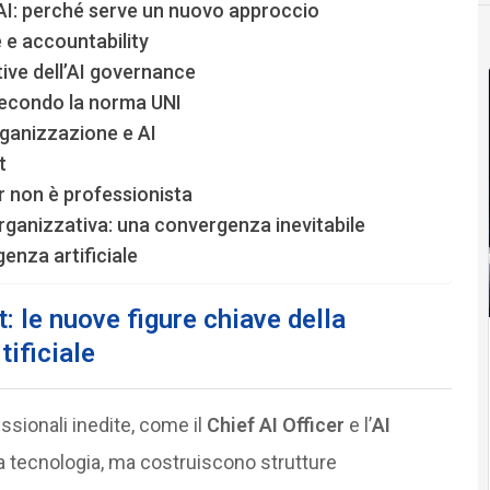
AI: perché serve un nuovo approccio
 e accountability
utive dell’AI governance
secondo la norma UNI
organizzazione e AI
t
er non è professionista
ganizzativa: una convergenza inevitabile
enza artificiale
t: le nuove figure chiave della
tificiale
sionali inedite, come il
Chief AI Officer
e l’
AI
 la tecnologia, ma costruiscono strutture