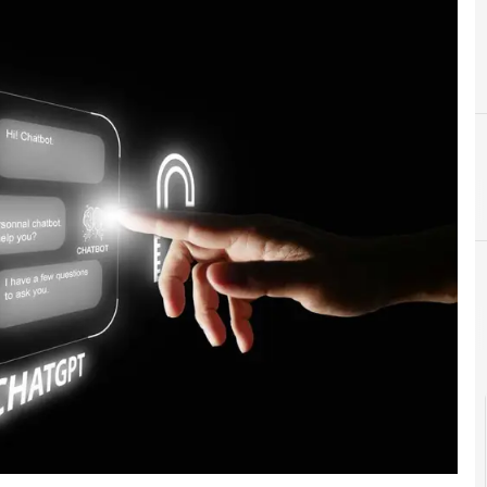
F
formazione
C
competenze digitali