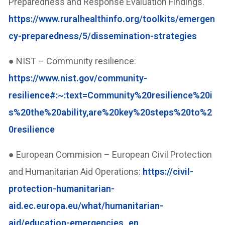
Preparedness and Response Evaluation Findings.
https://www.ruralhealthinfo.org/toolkits/emergen
cy-preparedness/5/dissemination-strategies
● NIST – Community resilience:
https://www.nist.gov/community-
resilience#:~:text=Community%20resilience%20i
s%20the%20ability,are%20key%20steps%20to%2
0resilience
● European Commision – European Civil Protection
and Humanitarian Aid Operations:
https://civil-
protection-humanitarian-
aid.ec.europa.eu/what/humanitarian-
aid/education-emergencies_en