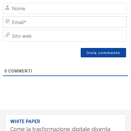
N
Em
Si
w
0
COMMENTI
WHITE PAPER
Come la trasformazione digitale diventa