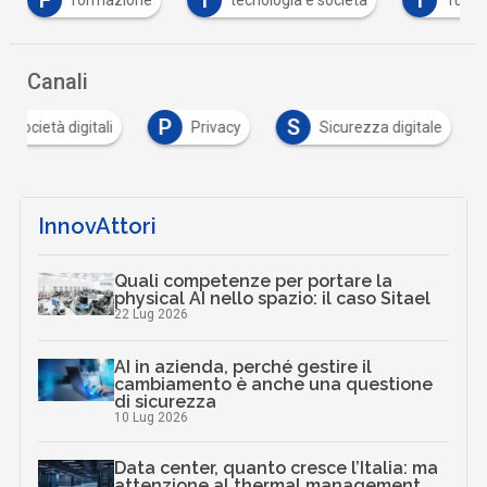
Canali
P
S
e società digitali
Privacy
Sicurezza digitale
InnovAttori
Quali competenze per portare la
physical AI nello spazio: il caso Sitael
22 Lug 2026
AI in azienda, perché gestire il
cambiamento è anche una questione
di sicurezza
10 Lug 2026
Data center, quanto cresce l’Italia: ma
attenzione al thermal management