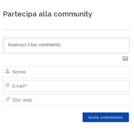
Partecipa alla community
N
Em
Si
w