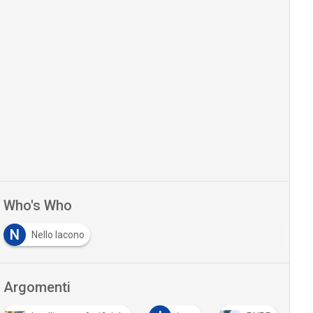
Who's Who
N
Nello Iacono
Argomenti