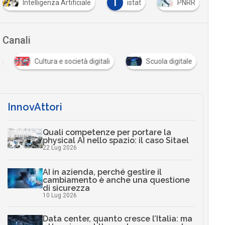
I
Intelligenza Artificiale
istat
PNRR
Canali
Cultura e società digitali
Scuola digitale
InnovAttori
Quali competenze per portare la
physical AI nello spazio: il caso Sitael
22 Lug 2026
AI in azienda, perché gestire il
cambiamento è anche una questione
di sicurezza
10 Lug 2026
Data center, quanto cresce l’Italia: ma