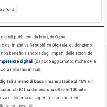
F
formazione
re fonti
C
competenze digitali
igitali pubblicati da
Ista
t, da
Ocse
,
i
e dall’iniziativa
Repubblica Digitale
, evidenziano
non beneficia ancora degli impatti delle azioni del
ompetenze digitali
(da poco aggiornato), molte delle
ora nelle fasi iniziali.
gitali almeno di base rimane stabile al 46%
e il
ssionisti ICT si dimensiona oltre le 100mila
nza di sistema da superare e con un trend
e fasce giovanili.