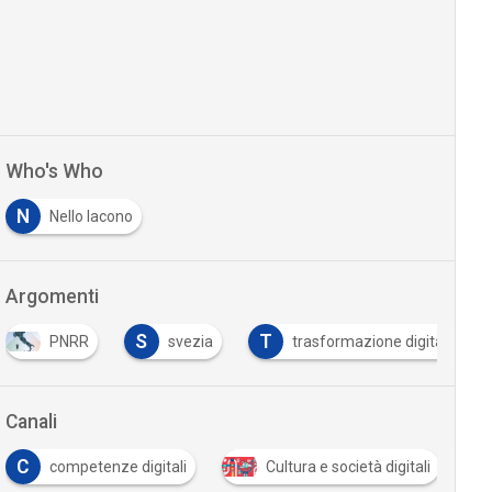
Who's Who
N
Nello Iacono
Argomenti
S
T
PNRR
svezia
trasformazione digitale
Canali
C
competenze digitali
Cultura e società digitali