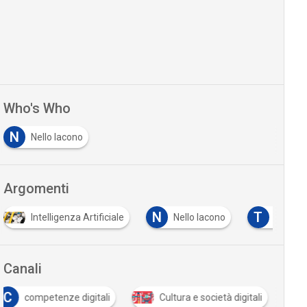
Who's Who
N
Nello Iacono
Argomenti
N
T
Intelligenza Artificiale
Nello Iacono
trasfor
Canali
C
competenze digitali
Cultura e società digitali