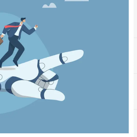
D
dati personali