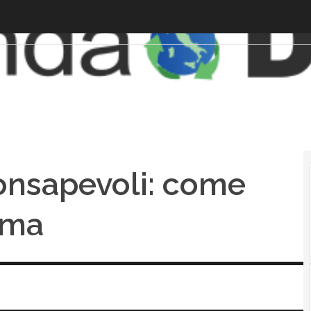
nconsapevoli: come
ema