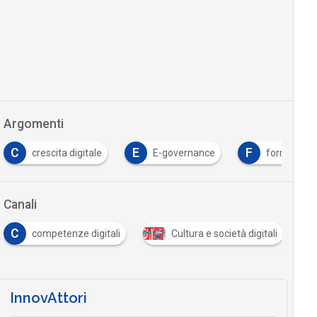
Argomenti
C
E
F
crescita digitale
E-governance
formazion
Canali
C
competenze digitali
Cultura e società digitali
InnovAttori