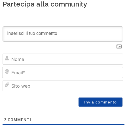
Partecipa alla community
N
Em
Sit
we
2
COMMENTI