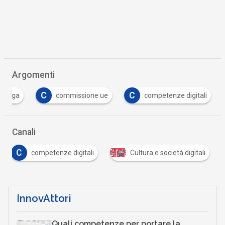
Argomenti
C
C
C
commissione ue
competenze digitali
c
Canali
C
competenze digitali
Cultura e società digitali
InnovAttori
Quali competenze per portare la