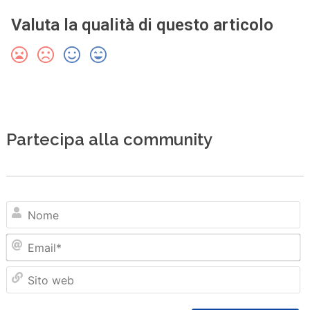
Valuta la qualità di questo articolo
Partecipa alla community
N
Em
Sit
we