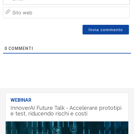
Si
w
0
COMMENTI
WEBINAR
InnoverAI Future Talk - Accelerare prototipi
e test, riducendo rischi e costi