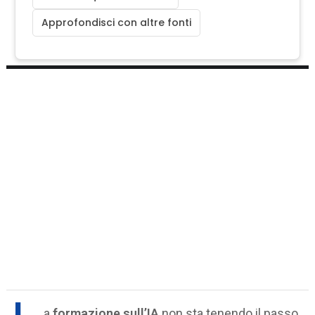
Approfondisci con altre fonti
a
formazione sull’IA
non sta tenendo il passo