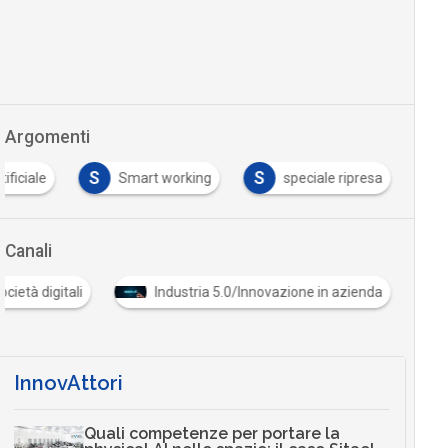
Argomenti
S
S
tificiale
Smart working
speciale ripresa
Canali
Cultura e società digitali
Industria 5.0/Innovazione in
…
InnovAttori
Quali competenze per portare la