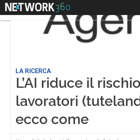
Menu
LA RICERCA
L’AI riduce il risch
lavoratori (tutelan
ecco come