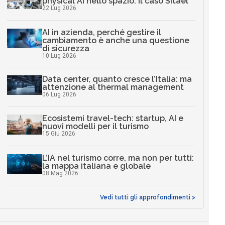
physical AI nello spazio: il caso Sitael
22 Lug 2026
AI in azienda, perché gestire il
cambiamento è anche una questione
di sicurezza
10 Lug 2026
Data center, quanto cresce l’Italia: ma
attenzione al thermal management
06 Lug 2026
Ecosistemi travel-tech: startup, AI e
nuovi modelli per il turismo
15 Giu 2026
L’IA nel turismo corre, ma non per tutti:
la mappa italiana e globale
08 Mag 2026
Vedi tutti gli approfondimenti >