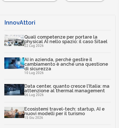
InnovAttori
Quali competenze per portare la
physical AI nello spazio: il caso Sitael
22 Lug 2026
AI in azienda, perché gestire il
cambiamento è anche una questione
di sicurezza
10 Lug 2026
Data center, quanto cresce l’Italia: ma
attenzione al thermal management
06 Lug 2026
Ecosistemi travel-tech: startup, AI e
nuovi modelli per il turismo
15 Giu 2026