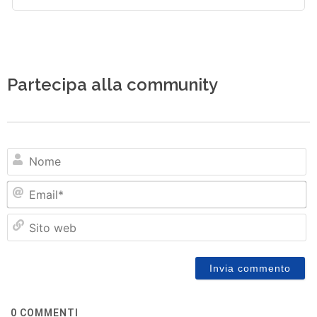
Partecipa alla community
N
Em
Si
w
0
COMMENTI