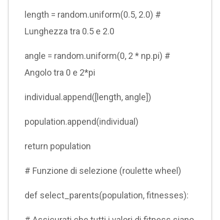
length = random.uniform(0.5, 2.0) #
Lunghezza tra 0.5 e 2.0
angle = random.uniform(0, 2 * np.pi) #
Angolo tra 0 e 2*pi
individual.append([length, angle])
population.append(individual)
return population
# Funzione di selezione (roulette wheel)
def select_parents(population, fitnesses):
# Assicurati che tutti i valori di fitness siano