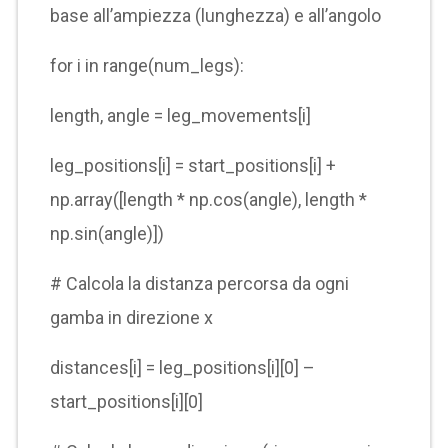
base all’ampiezza (lunghezza) e all’angolo
for i in range(num_legs):
length, angle = leg_movements[i]
leg_positions[i] = start_positions[i] +
np.array([length * np.cos(angle), length *
np.sin(angle)])
# Calcola la distanza percorsa da ogni
gamba in direzione x
distances[i] = leg_positions[i][0] –
start_positions[i][0]