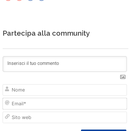
Partecipa alla community
N
Em
Sit
we