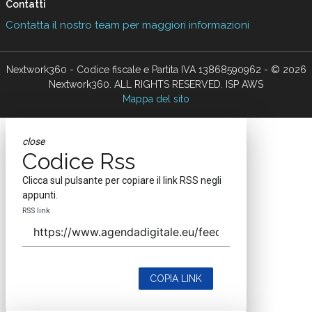
Contatti
Contatta il nostro team per maggiori informazioni
Nextwork360 - Codice fiscale e Partita IVA 13868590962 - © 2026
Nextwork360. ALL RIGHTS RESERVED. ISP AWS
Mappa del sito
close
Codice Rss
Clicca sul pulsante per copiare il link RSS negli
appunti.
RSS link
COPIA LINK