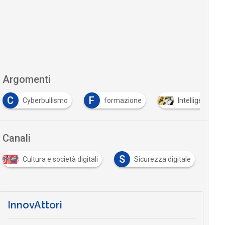
Argomenti
C
F
Cyberbullismo
formazione
Intelligenza Art
Canali
S
Cultura e società digitali
Sicurezza digitale
InnovAttori