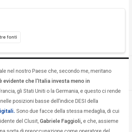
re fonti
gitale nel nostro Paese che, secondo me, meritano
è evidente che l’Italia investa meno in
ancia, gli Stati Uniti o la Germania, e questo ci rende
 è nelle posizioni basse dell’indice DESI della
gitali
.
Sono due facce della stessa medaglia, di cui
C
competenze digitali
sidente del Clusit,
Gabriele Faggioli,
e che, assieme
e una sorta di preoccupazione come operatore del