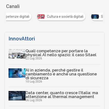
Canali
tali
Cultura e società digitali
Scuola digitale
InnovAttori
Quali competenze per portare la
physical AI nello spazio: il caso Sitael
22 Lug 2026
AI in azienda, perché gestire il
cambiamento è anche una questione
di sicurezza
10 Lug 2026
Data center, quanto cresce l’Italia: ma
attenzione al thermal management
06 Lug 2026