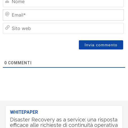
Em
Si
w
0
COMMENTI
WHITEPAPER
Disaster Recovery as a service: una risposta
efficace alle richieste di continuità operativa