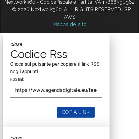
Nextwork360 - Codice fiscale e Partita IVA 13868590962
- © 2026 Nextwork360. ALL RIGHTS RESERVED. ISP
AWS
Mappa del sito
close
Codice Rss
Clicca sul pulsante per copiare il link RSS
negli appunti.
RSS link
COPIA LINK
close