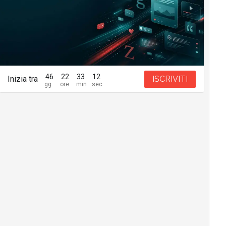
46
22
33
11
Inizia tra
ISCRIVITI