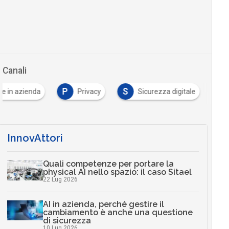
Canali
P
S
ne in azienda
Privacy
Sicurezza digitale
InnovAttori
Quali competenze per portare la
physical AI nello spazio: il caso Sitael
22 Lug 2026
AI in azienda, perché gestire il
cambiamento è anche una questione
di sicurezza
10 Lug 2026