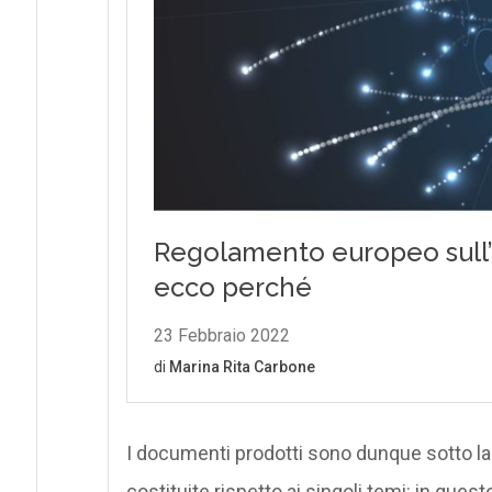
I documenti prodotti sono dunque sotto la re
costituite rispetto ai singoli temi: in que