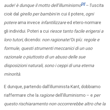
[2]
aude! è dunque il motto dell’illuminismo
– l’uscita
cioè dal
girello per bambini
in cui il potere,
ogni
potere
ama invece
infantilizzare
ed etero-normare
gli individui. Poteri a cui
riesce tanto facile erigersi a
loro tutori
, dicendo:
non ragionate!
Di più:
regole e
formule, questi strumenti meccanici di un uso
razionale o piuttosto di un abuso delle sue
disposizioni naturali, sono i ceppi di una eterna
minorità
.
E dunque, partendo dall’illuminista Kant, dobbiamo
riaffermare che la
ragione
dell’illuminismo – e
per
questo rischiaramento non occorrerebbe altro che la