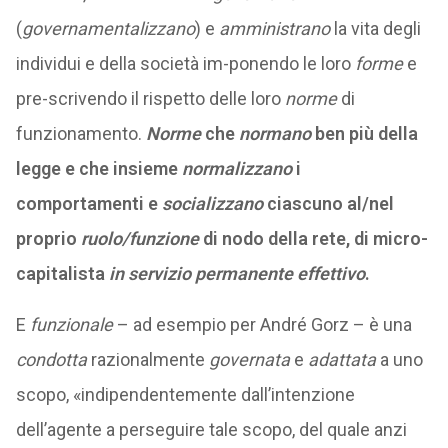
(
governamentalizzano
) e
amministrano
la vita degli
individui e della società im-ponendo le loro
forme
e
pre-scrivendo il rispetto delle loro
norme
di
funzionamento.
Norme
che
normano
ben più della
legge e che insieme
normalizzano
i
comportamenti e
socializzano
ciascuno al/nel
proprio
ruolo/funzione
di nodo della rete, di micro-
capitalista
in servizio permanente effettivo
.
E
funzionale
– ad esempio per André Gorz – è una
condotta
razionalmente
governata
e
adattata
a uno
scopo,
«indipendentemente dall’intenzione
dell’agente a perseguire tale scopo, del quale anzi